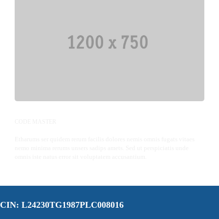
HARRA HALLOY
CODE MASTER
Etharums ser quidem rerum facilis dolores nemis omnis fugats vitaes
nemo minima rerums unsers sadips amets. Sed ut perspiciatis unde
omnis iste natus error sit voluptatem accusantium.
CIN: L24230TG1987PLC008016